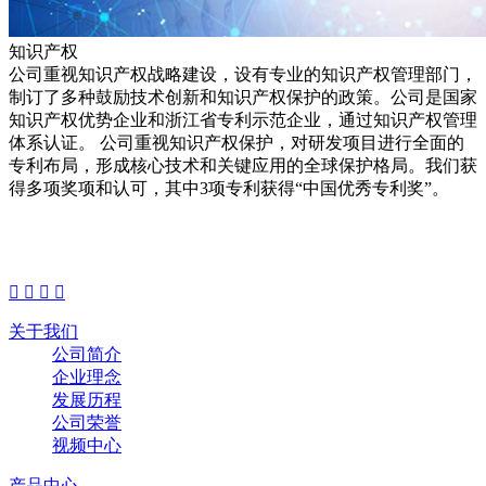
知识产权
公司重视知识产权战略建设，设有专业的知识产权管理部门，
制订了多种鼓励技术创新和知识产权保护的政策。公司是国家
知识产权优势企业和浙江省专利示范企业，通过知识产权管理
体系认证。 公司重视知识产权保护，对研发项目进行全面的
专利布局，形成核心技术和关键应用的全球保护格局。我们获
得多项奖项和认可，其中3项专利获得“中国优秀专利奖”。




关于我们
公司简介
企业理念
发展历程
公司荣誉
视频中心
产品中心