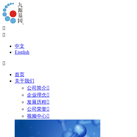


中文
English

首页
关于我们
公司简介

企业理念

发展历程

公司荣誉

视频中心
