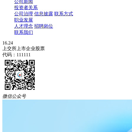
公司新闻
投资者关系
公司治理
信息披露
联系方式
职业发展
人才理念
招聘岗位
联系我们
16.24
上交所上市企业股票
代码：111111
微信公众号