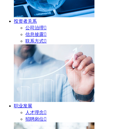
投资者关系
公司治理

信息披露

联系方式

职业发展
人才理念

招聘岗位
