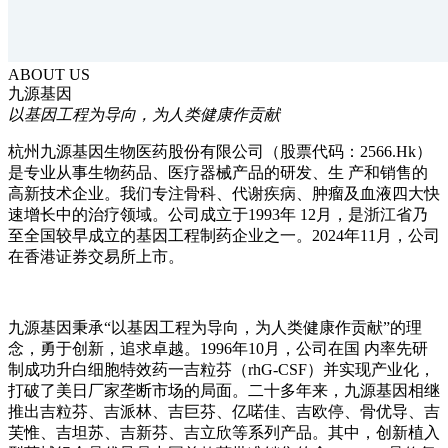
ABOUT US
九源基因
以基因工程为导向，为人类健康作贡献
杭州九源基因生物医药股份有限公司（股票代码：2566.Hk）
是专业从事生物药品、医疗器械产品的研发、生 产和销售的
高新技术企业。我们专注骨科、代谢疾病、肿瘤及血液四大快
速增长中的治疗领域。公司成立于1993年 12月，是浙江省乃
至全国较早成立的基因工程制药企业之一。2024年11月，公司
在香港证券交易所上市。
九源基因秉承“以基因工程为导向，为人类健康作贡献”的理
念，勇于创新，追求卓越。1996年10月，公司在国 内率先研
制成功升白细胞特效药一吉粒芬（rhG-CSF）并实现产业化，
打破了美日厂家垄断市场的局面。二十多年来，九源基因相继
推出吉粒芬、吉派林、吉巨芬、亿喏佳、吉欧停、骨优导、吉
芙惟、吉坦苏、吉新芬、吉立欣等系列产品。其中，创新植入