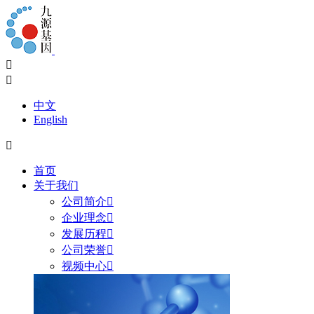


中文
English

首页
关于我们
公司简介

企业理念

发展历程

公司荣誉

视频中心
