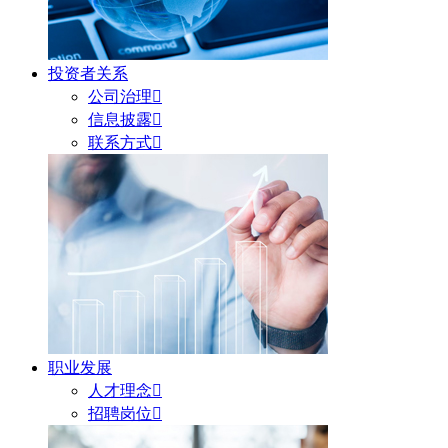
投资者关系
公司治理

信息披露

联系方式

职业发展
人才理念

招聘岗位
