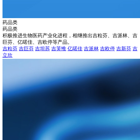
药品类
药品类
积极推进生物医药产业化进程，相继推出吉粒芬、吉派林、吉
巨芬、亿喏佳、吉欧停等产品。
吉粒芬
吉巨芬
吉坦苏
吉芙惟
亿喏佳
吉派林
吉欧停
吉新芬
吉
立欣